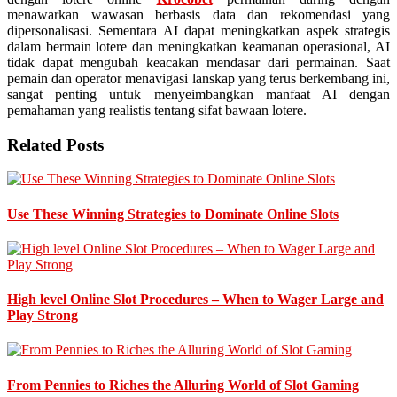
menawarkan wawasan berbasis data dan rekomendasi yang
dipersonalisasi. Sementara AI dapat meningkatkan aspek strategis
dalam bermain lotere dan meningkatkan keamanan operasional, AI
tidak dapat mengubah keacakan mendasar dari permainan. Saat
pemain dan operator menavigasi lanskap yang terus berkembang ini,
sangat penting untuk menyeimbangkan manfaat AI dengan
pemahaman yang realistis tentang sifat bawaan lotere.
Related Posts
Use These Winning Strategies to Dominate Online Slots
High level Online Slot Procedures – When to Wager Large and
Play Strong
From Pennies to Riches the Alluring World of Slot Gaming